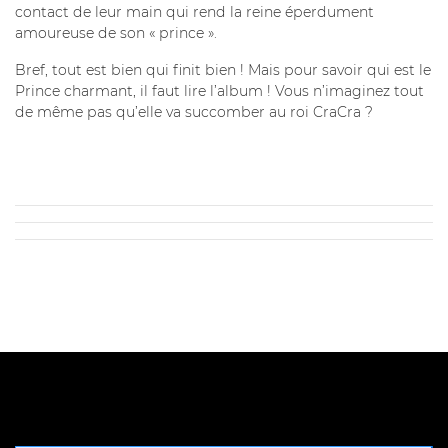
contact de leur main qui rend la reine éperdument
amoureuse de son « prince ».
Bref, tout est bien qui finit bien ! Mais pour savoir qui est le
Prince charmant, il faut lire l’album ! Vous n’imaginez tout
de même pas qu’elle va succomber au roi CraCra ?