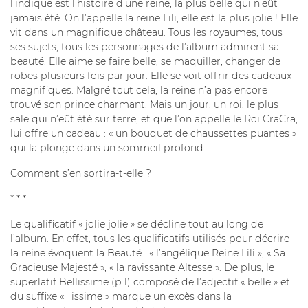
l’indique est l’histoire d’une reine, la plus belle qui n’eût
jamais été. On l’appelle la reine Lili, elle est la plus jolie ! Elle
vit dans un magnifique château. Tous les royaumes, tous
ses sujets, tous les personnages de l’album admirent sa
beauté. Elle aime se faire belle, se maquiller, changer de
robes plusieurs fois par jour. Elle se voit offrir des cadeaux
magnifiques. Malgré tout cela, la reine n’a pas encore
trouvé son prince charmant. Mais un jour, un roi, le plus
sale qui n’eût été sur terre, et que l’on appelle le Roi CraCra,
lui offre un cadeau : « un bouquet de chaussettes puantes »
qui la plonge dans un sommeil profond.
Comment s’en sortira-t-elle ?
* * *
Le qualificatif « jolie jolie » se décline tout au long de
l’album. En effet, tous les qualificatifs utilisés pour décrire
la reine évoquent la Beauté : « l’angélique Reine Lili », « Sa
Gracieuse Majesté », « la ravissante Altesse ». De plus, le
superlatif Bellissime (p.1) composé de l’adjectif « belle » et
du suffixe « _issime » marque un excès dans la