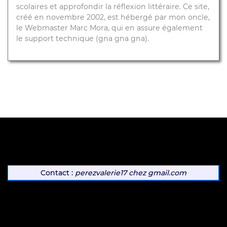
scolaires et approfondir la réflexion littéraire. Ce site,
créé en novembre 2002, est hébergé par mon oncle,
le Webmaster Marc Mora, qui en assure également
le support technique (gna gna gna).
Contact :
perezvalerie17
chez
gmail.com