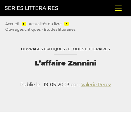
SERIES LITTERAIRES
Accueil
Actualités du livre
Ouvrages critiques - Etudes littéraires
OUVRAGES CRITIQUES - ETUDES LITTÉRAIRES
L’affaire Zannini
Publié le : 19-05-2003 par :
Valérie Pérez