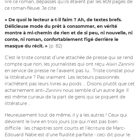
lire ce roman, dépassés qu’ils étaient par les 809 pages de
ce roman-fleuve. Je cite :
« De quoi le lecteur a-t-il faim ? Ah, de textes brefs.
Délicieuse mode du prêt à consommer, en vérité
montre à mi-chemin de rien et de si peu, ni nouvelle, ni
conte, ni roman, confortablement figé derrière le
masque du récit. »
(p. 82)
C’est le triste constat d’une attachée de presse qui se rend
compte que non, les journalistes qui ont reçu
Alain Zannini
en service de presse ne l’avaient pas lu… Triste constat pour
la littérature ? Pas vraiment. Les lecteurs passionnés
n’achètent pas leurs livres au poids … Disons plutôt que cet
acharnement anti-
Zannini
nous semble d’un autre âge. Il
est même curieux de la part de gens qui se piquent de
littérature …
Heureusement tout de même, il y a les autres ! Ceux qui
dévorent le livre en trois jours (ce qui n’est pas bien
difficile : les chapitres sont courts et l’écriture de Marc-
Edouard Nabe est d’une fluidité parfaite - ceci dit pour le