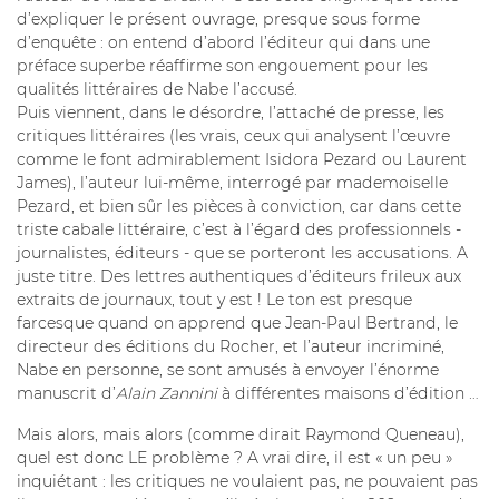
d’expliquer le présent ouvrage, presque sous forme
d’enquête : on entend d’abord l’éditeur qui dans une
préface superbe réaffirme son engouement pour les
qualités littéraires de Nabe l’accusé.
Puis viennent, dans le désordre, l’attaché de presse, les
critiques littéraires (les vrais, ceux qui analysent l’œuvre
comme le font admirablement Isidora Pezard ou Laurent
James), l’auteur lui-même, interrogé par mademoiselle
Pezard, et bien sûr les pièces à conviction, car dans cette
triste cabale littéraire, c’est à l’égard des professionnels -
journalistes, éditeurs - que se porteront les accusations. A
juste titre. Des lettres authentiques d’éditeurs frileux aux
extraits de journaux, tout y est ! Le ton est presque
farcesque quand on apprend que Jean-Paul Bertrand, le
directeur des éditions du Rocher, et l’auteur incriminé,
Nabe en personne, se sont amusés à envoyer l’énorme
manuscrit d’
Alain Zannini
à différentes maisons d’édition …
Mais alors, mais alors (comme dirait Raymond Queneau),
quel est donc LE problème ? A vrai dire, il est « un peu »
inquiétant : les critiques ne voulaient pas, ne pouvaient pas