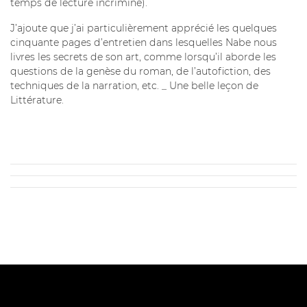
temps de lecture incriminé).
J’ajoute que j’ai particulièrement apprécié les quelques
cinquante pages d’entretien dans lesquelles Nabe nous
livres les secrets de son art, comme lorsqu’il aborde les
questions de la genèse du roman, de l’autofiction, des
techniques de la narration, etc. _ Une belle leçon de
Littérature.