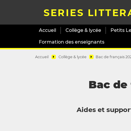
SERIES LITTER
Accueil
Collège & lycée
Petits L
Formation des enseignants
Accueil
Collège & lycée
Bac de français 202
Bac de 
Aides et support