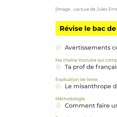
[Image :
Lecture
de Jules Erne
Révise le bac de 
Avertissements co
Ma chaîne Youtube qui compl
Ta prof de françai
Explication de texte
Le misanthrope d
Méthodologie
Comment faire une