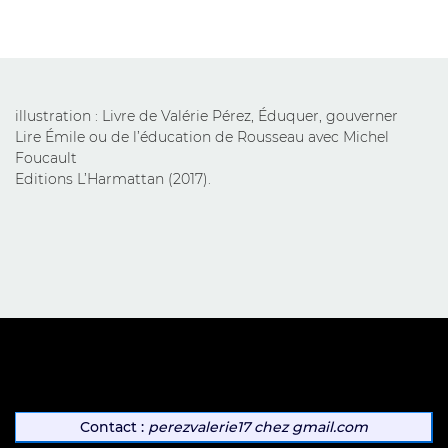
illustration : Livre de Valérie Pérez, Éduquer, gouverner
Lire Émile ou de l’éducation de Rousseau avec Michel
Foucault
Editions L’Harmattan (2017).
Contact :
perezvalerie17
chez
gmail.com