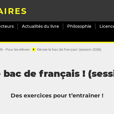
AIRES
ecteurs
Actualités du livre
Philosophie
Licenc
6 - Pour les élèves
Révise le bac de français ! (session 2026)
 bac de français ! (ses
Des exercices pour t’entraîner !