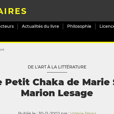
AIRES
ecteurs
Actualités du livre
Philosophie
Licenc
ture
DE L’ART À LA LITTÉRATURE
e Petit Chaka de Marie S
Marion Lesage
Publié le : 30-11-2002 par :
Valérie Pérez