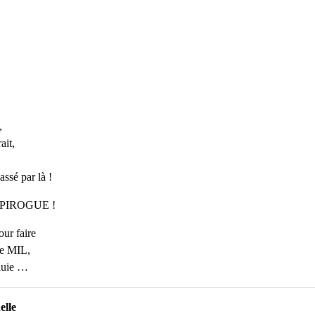
,
ait,
ssé par là !
tre PIROGUE !
our faire
de MIL,
pluie …
elle