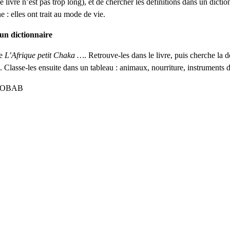
le livre n’est pas trop long), et de chercher les définitions dans un dict
e : elles ont trait au mode de vie.
un dictionnaire
de
L’Afrique petit Chaka …
. Retrouve-les dans le livre, puis cherche la 
asse-les ensuite dans un tableau : animaux, nourriture, instruments 
BAOBAB