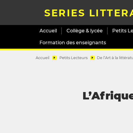
SERIES LITTER
Accueil
Collège & lycée
Petits L
Formation des enseignants
Accueil
Petits Lecteurs
De l’Art à la littéra
L’Afriqu