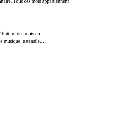
ionnaire. Tous ces mots appartiennent
définition des mots en
de musique, ustensile,…