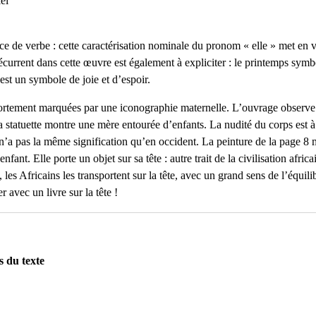
el
 de verbe : cette caractérisation nominale du pronom « elle » met en val
current dans cette œuvre est également à expliciter : le printemps symbol
est un symbole de joie et d’espoir.
ortement marquées par une iconographie maternelle. L’ouvrage observe 
La statuette montre une mère entourée d’enfants. La nudité du corps est 
t n’a pas la même signification qu’en occident. La peinture de la page 
nfant. Elle porte un objet sur sa tête : autre trait de la civilisation afr
 les Africains les transportent sur la tête, avec un grand sens de l’équilib
 avec un livre sur la tête !
s du texte