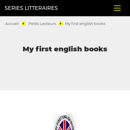
SERIES LITTERAIRES
Accueil
Petits Lecteurs
My first english books
My first english books